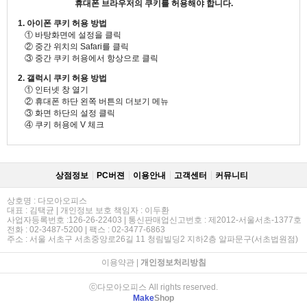
휴대폰 브라우저의 쿠키를 허용해야 합니다.
1. 아이폰 쿠키 허용 방법
① 바탕화면에 설정을 클릭
② 중간 위치의 Safari를 클릭
③ 중간 쿠키 허용에서 항상으로 클릭
2. 갤럭시 쿠키 허용 방법
① 인터넷 창 열기
② 휴대폰 하단 왼쪽 버튼의 더보기 메뉴
③ 화면 하단의 설정 클릭
④ 쿠키 허용에 V 체크
상점정보
PC버젼
이용안내
고객센터
커뮤니티
상호명 : 다모아오피스
대표 : 김택균 | 개인정보 보호 책임자 : 이두환
사업자등록번호 :126-26-22403 | 통신판매업신고번호 : 제2012-서울서초-1377호
전화 : 02-3487-5200 | 팩스 : 02-3477-6863
주소 : 서울 서초구 서초중앙로26길 11 청림빌딩2 지하2층 알파문구(서초법원점)
이용약관
|
개인정보처리방침
ⓒ다모아오피스 All rights reserved.
Make
Shop