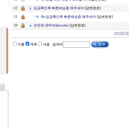
입금확인후 빠른배송좀 해주세여
[답변완료]
12
Re:
입금확인후 빠른배송좀 해주세여
[답변완료]
11
잔돈에 관하여djawodus
[답변완료]
10
[1]
[2]
[3]
이름
제목
내용 검색어