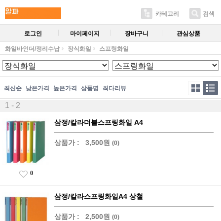
카테고리
검색
로그인
마이페이지
장바구니
관심상품
화일바인더/정리수납
장식화일
스프링화일
최신순
낮은가격
높은가격
상품명
최다리뷰
1 - 2
삼정/칼라더블스프링화일 A4
상품가 :
3,500원
(0)
0
삼정/칼라스프링화일A4 상철
상품가 :
2,500원
(0)