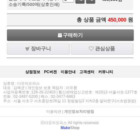
소송기록/500매(상호인쇄)
총 상품 금액
450,000
원
구매하기
장바구니
관심상품
상점정보
PC버젼
이용안내
고객센터
커뮤니티
상호명 : 다모아오피스
대표 : 김택균 | 개인정보 보호 책임자 : 이두환
사업자등록번호 :126-26-22403 | 통신판매업신고번호 : 제2012-서울서초-1377호
전화 : 02-3487-5200 | 팩스 : 02-3477-6863
주소 : 서울 서초구 서초중앙로26길 11 청림빌딩2 지하2층 알파문구(서초법원점)
이용약관
|
개인정보처리방침
ⓒ다모아오피스 All rights reserved.
Make
Shop