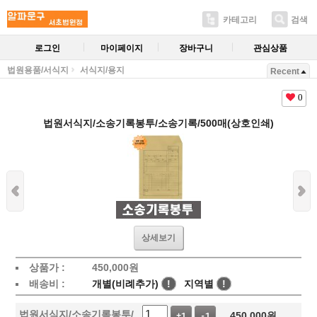
카테고리
검색
로그인
마이페이지
장바구니
관심상품
법원용품/서식지
서식지/용지
Recent
0
법원서식지/소송기록봉투/소송기록/500매(상호인쇄)
상세보기
상품가 :
450,000
원
배송비 :
개별(비례추가)
!
지역별
!
법원서식지/소송기록봉투/
450,000
원
+1
-1