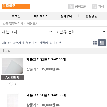
카테고리
검색
로그인
마이페이지
장바구니
관심상품
법원용품/서식지
제본표지
최신순
낮은가격
높은가격
상품명
최다리뷰
1 - 4
제본표지/켄트지/A4/100매
상품가 :
15,000원
(0)
0
제본표지/마분지/A4/100매
상품가 :
15,000원
(0)