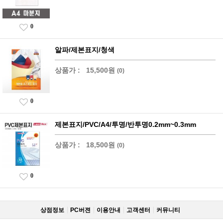
0
알파/제본표지/청색
상품가 :
15,500원
(0)
0
제본표지/PVC/A4/투명/반투명0.2mm~0.3mm
상품가 :
18,500원
(0)
0
상점정보
PC버젼
이용안내
고객센터
커뮤니티